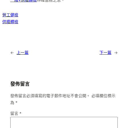
一般+供膳體檢
林確當務之急。
勞工健檢
供膳體檢
←
上一篇
下一篇
→
發佈留言
發佈留言必須填寫的電子郵件地址不會公開。
必填欄位標示
為
*
留言
*