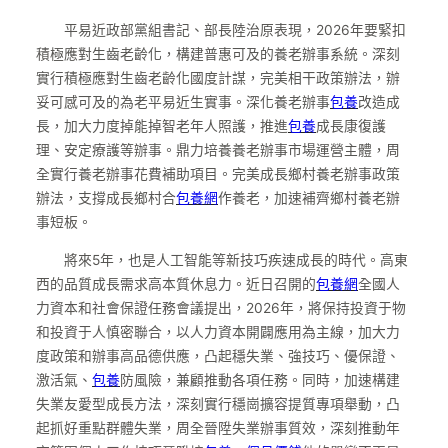
平易近政部黨組書記、部長陸治原表現，2026年要緊扣
積極應對生齒老齡化，構建普惠可及的養老辦事系統。深刻
實行積極應對生齒老齡化國度計謀，完美相干政策辦法，辦
妥可感可及的為老平易近生實事。深化養老辦事
包養
改造成
長，加大力度掉能掉智老年人照護，推進
包養
成長康復護
理、安定療護等辦事。鼎力培養養老辦事市場運營主體，周
全實行養老辦事花費補助項目。完美成長鄉村養老辦事政策
辦法，支撐成長鄉村合
包養網
作養老，加速補齊鄉村養老辦
事短板。
將來5年，也是人工智能等新技巧疾速成長的時代。高東
西的品質成長需求高本質休息力。近日召開的
包養網
全國人
力資本和社會保證任務會議提出，2026年，將保持投資于物
和投資于人慎密聯合，以人力資本開闢應用為主線，加大力
度政策和辦事高品德供應，凸起穩失業、強技巧、優保證、
激活氣、
包養
防風險，兼顧推動各項任務。同時，加速構建
失業友愛型成長方法，深刻實行穩崗擴容提質專項舉動，凸
起抓好重點群體失業，周全晉陞失業辦事質效，深刻推動年