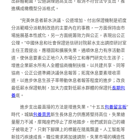
出群體範圍，公道調理過高支出，取消不符合法令支出，推
進構成橄欖型分派格式。
“完美休息者薪水決議、公道增加、付出保證機制是初度
分派範疇分派軌制改造的主要內在的事務，一方面保持由市
場施展基本性感化，另一方面統籌效力與公正，表現出公正
公理。”中國休息和社會保證迷信研討院薪水支出調控研討室
主任王霞提出，應穩固和擴展失業，通順休息力有序活動渠
道，使休息要素公正地介入市場分工和專門研究化生孩子；
增進企業薪水所有人全體協商機制扶植，以共建共享、同等
協商、公正公道準繩決議休息報答；拓寬休息要素增收渠
道，以進步休息生孩子率帶動休息者報答程度的進步；改良
最低薪水保證軌制，加大力度對低薪水群體的保證托
長期包
養
底。
進步支出最直接的方法是增進失業。“十五五
包養留言板
”
時代，城鎮
包養意思
新生長休息力供應將堅持高位，失業總
量壓力不減，摩羯座們停止了原地踏步，他們感到自己的襪
子被吸走了，只剩下腳踝上的標籤在隨風飄盪。人工智能等
新技巧疾速成長，職位需求將加速調劑，失業市場的構造性