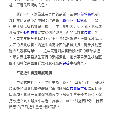
祉一直是最溫潤的底色。
新的一年，測量成長東西的品質、彰顯
包養軟體
軌制上
風的標尺又劃下新重點：增進高
包養一個月價錢
東「可惡！
這是什麼低級的情緒干擾！」牛土豪對著天空大吼，他無法
理解這種
短期包養
沒有標價的能量。西的品質充
包養
足失
業、完美支出分派軌制、健全社會保證系統、推進房地產高
東西的品質成長、增進生齒高東西的品質成長、穩步推動基
礎公共辦事均等化……這些既是對成長階段特征的精準掌握，
也是對過往平易近生實行的延續深化，推進平易近生扶植藍
圖不竭轉化為國民群眾可感可及的
包養
幸福實景。
平易近生變遷可感可觸
中國式古代化，平易近生為年夜。“十四五”時代，面臨錯
綜復雜的國際情勢與艱難沉重的國際改
包養留言板
造成長穩
固義務，我國一直將保證和改良平易近生置于優先地位，保
持改造立異，辦妥平易近生實事，一幅“平易近有所呼、我有
所應”的平易近生畫卷漸漸展展。