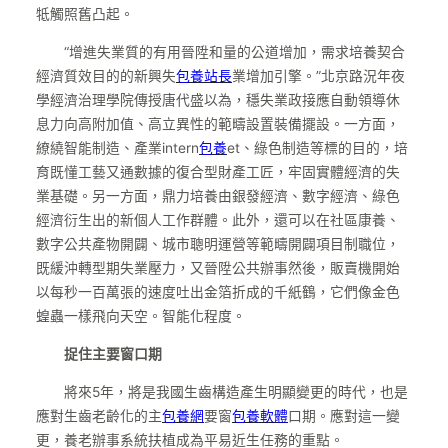
牴觸照舊凸起。
“增進失業質的有用晉陞和量的公道增加，需求培養契合
經濟質效目的的新興失
包養站長
業增加引擎。”北京路況年夜
學經濟治理學院傳授唐代盛以為，穩失業政接應自動領導休
息力向高附加值、高立異性的範疇設置裝備擺設。一方面，
繚繞智能制造、產業intern
包養
et、綠色制造等標的目的，培
育既懂工藝又通數據的復合型財產工匠，牢固實體經濟的失
業基礎。另一方面，鼎力培養由銀發經濟、數字經濟、綠色
經濟衍生出的新個人工作群體。此外，還可以在社區康養、
數字公共產物開闢、城市聰明運營等範疇開闢項目制職位，
既緩沖轉型期失業壓力，又晉陞公共辦事然後，販賣機開始
以每秒一百萬張的速度吐出金箔折成的千紙鶴，它們像金色
蝗蟲一樣飛向天空。智能化程度。
捉住主要窗口期
將來5年，將是我國生齒構造產生明顯變更的時代，也是
應對生齒老齡化的主
包養網
要窗
包養軟體
口期。應對這一變
更，養老辦事系統扶植成為平易近生任務的重點。