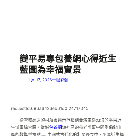
變平易專包養網心得近生
藍圖為幸福實景
1 月 17, 2026
一眼瞬間
requestId:696a6426eb61d0.24717045.
從雪域高原的村落復興示范點到台灣東邊沿海的平易近
生辦事綜合體，從城
包養網
鎮社區的養老辦事中間到偏僻山
區的教導幫扶點……中國式古代化的壯闊長卷中，平易近生福