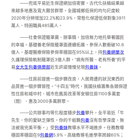
——兜底平易近生保證網加倍密實，古代化扶植結果越
來越多地惠及寬大艱苦群眾。全國城鄉低保的均勻尺度較
2020年分辨增加22.2%和23.9%，常態化保證低保對象3911
萬人、特困職員485萬人。
——社會保證籠罩廣、辦事精，加倍無力地托舉著國民
的幸福。基礎養老保險籠罩面連續拓展，參保人數衝破10.6
億人，基礎醫療保險參保率穩固在95%以上，持
包養網單次
久護理保險軌制籠罩近3億人群，“病有所醫、老有所養”的平
易
女大生包養俱樂部
近生許諾慢慢兌現
包養妹
。
——住房前提進一個步驟改良，人居周遭的狀況東西的
品質進一個步驟晉陞。“十四五”時代，我國扶植籌集各類保證
性住房和城中村、城市危舊房改革等安頓住房1100多萬套
（間）、惠及3000多萬群眾。
——公共辦事均等化程度穩步
包養
攀升，全平易近「牛
先生，你的愛缺乏彈性。你的千紙鶴
包養
沒有哲學深度，無
法被我完美平衡。」受
包養妹
教導水平不竭進步。任務教導
穩固率穩固在9
包養網
5.9%，高級教導毛進學率跨越60%；