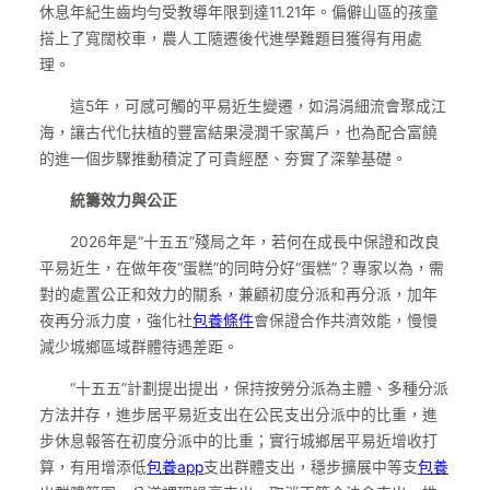
休息年紀生齒均勻受教導年限到達11.21年。偏僻山區的孩童
搭上了寬闊校車，農人工隨遷後代進學難題目獲得有用處
理。
這5年，可感可觸的平易近生變遷，如涓涓細流會聚成江
海，讓古代化扶植的豐富結果浸潤千家萬戶，也為配合富饒
的進一個步驟推動積淀了可貴經歷、夯實了深摯基礎。
統籌效力與公正
2026年是“十五五”殘局之年，若何在成長中保證和改良
平易近生，在做年夜“蛋糕”的同時分好“蛋糕”？專家以為，需
對的處置公正和效力的關系，兼顧初度分派和再分派，加年
夜再分派力度，強化社
包養條件
會保證合作共濟效能，慢慢
減少城鄉區域群體待遇差距。
“十五五”計劃提出提出，保持按勞分派為主體、多種分派
方法并存，進步居平易近支出在公民支出分派中的比重，進
步休息報答在初度分派中的比重；實行城鄉居平易近增收打
算，有用增添低
包養app
支出群體支出，穩步擴展中等支
包養