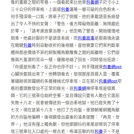
像的畫廊之間的窄巷。一個看起來比他車
包養網
子尺寸小上
三十公分的停車格，上面還
包養
灑著一層可疑的白色粉末。
何手殘深吸一口氣。將車子打了倒檔。他的車載語音系統發
出了令人不快的女聲：「警告，後方障礙物距離：無限趨近
於零。」「請考慮放棄治療。」他忽略了警告，開始緩慢地
倒車。他最討厭的不是語音系統，而
包養故事
是那兩塊永遠
在關鍵
包養
時刻自動收折的後視鏡。當他需要它們來判斷車
體與那座價值不菲的銅製獨角獸雕像之間的距離時，它們卻
像兩片羞澀的耳朵一樣，優雅地縮了回去。同時發出低語：
「你還是別看了，反正你也停不好。」何手殘感覺
包養網ppt
心臟快要跳出來了。他轉頭看去，發現那座高聳入雲、覆蓋
著鏽跡斑斑鐵網的多層機械式停車塔，正在那片
包養網ppt
窄
巷的盡頭散發出不正常的綠光。這
包養網
棟停車塔是個異
類，它的三號車位始終空著，並且傳說只要有人敢在它面前
失敗十八次，就會被傳送到一個泊車地獄。他已經失敗了十
七次。現在是第十八次。他打了方向盤，車頭朝著銅獨角獸
的方向猛地偏轉。後視鏡發出最後的溫柔提醒：「再見，世
界。」他沒有撞上獨角獸，但他那顫抖的車尾卻擦到了停車
塔三號車位入口處的一根古老、佈滿苔蘚的柱
包養
子。不是