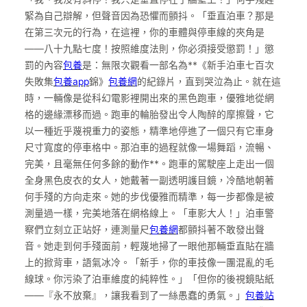
緊為自己辯解，但聲音因為恐懼而顫抖。「垂直泊車？那是
在第三次元的行為，在這裡，你的車體與停車線的夾角是
——八十九點七度！按照維度法則，你必須接受懲罰！」懲
罰的內容
包養
是：無限次觀看一部名為**《新手泊車七百次
失敗集
包養app
錦》
包養網
的紀錄片，直到哭泣為止。就在這
時，一輛像是從科幻電影裡開出來的黑色跑車，優雅地從網
格的邊緣漂移而過。跑車的輪胎發出令人陶醉的摩擦聲，它
以一種近乎蔑視重力的姿態，精準地停進了一個只有它車身
尺寸寬度的停車格中。那泊車的過程就像一場舞蹈，流暢、
完美，且毫無任何多餘的動作**。跑車的駕駛座上走出一個
全身黑色皮衣的女人，她戴著一副透明護目鏡，冷酷地朝著
何手殘的方向走來。她的步伐優雅而精準，每一步都像是被
測量過一樣，完美地落在網格線上。「車影大人！」泊車警
察們立刻立正站好，連測量尺
包養網
都顫抖著不敢發出聲
音。她走到何手殘面前，輕蔑地掃了一眼他那輛垂直貼在牆
上的掀背車，語氣冰冷。「新手，你的車技像一團混亂的毛
線球。你污染了泊車維度的純粹性。」「但你的後視鏡貼紙
——『永不放棄』，讓我看到了一絲愚蠢的勇氣。」
包養站