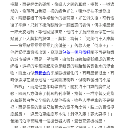
撞擊，而是輕柔的碰觸，像戀人之間的耳語。接著，一道濃
郁的、像薄荷口香糖一樣的綠色光芒。猛地從柱子爆發出
來，瞬間吞噬了何手殘和他的掀背車。光芒消失後，窄巷恢
復了平靜，只剩下獨角獸雕像一臉困惑的表情。何手殘感覺
一陣天旋地轉，等他回過神來，他的車子竟然垂直停在一個
貼滿了巨大獎狀的牆壁上。獎狀上寫著：「完美倒車入庫獎
——第零點零零零零零九度偏差。」落款人是「倒車王」。
他趕緊從車窗探出頭，發現周
包養一個月價錢
圍不再是熟悉
的城市街道，而是一望無際、由無數白線和編號組成的巨大
網格。這裡的空氣聞起來像是新買的輪胎和劣質香水的混合
物，而重力似
包養合約
乎是隨機變化的，有時感覺很重，有
時像漂浮在游泳池裡。他試圖按喇叭，但喇叭發出的不是
「叭叭」，而是他童年時學會的、關於泊車口訣的魔性兒
歌。四面八方傳來了刺耳的剎車聲，接著，一群穿著反光背
心和戴著白色安全帽的人朝他衝來。這些人手裡拿的不是警
棍，而是長長的測量尺和巨大的電子角度儀，臉上的表情極
度嚴肅。「違反泊車維度基本法！斜停入庫！罪大惡極！」
領頭的泊車警察用一個擴音器大喊，聲音充滿機械感。
「我、我沒有斜停！我只是垂直停在了牆壁上！」何手殘趕