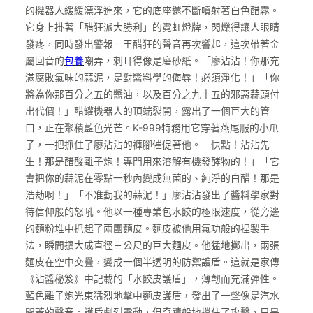
的機器人緩緩漂浮進來，它的底座還不斷噴射著白色醋霧。
它身上掛著「醋狂派大勝利」的霓虹燈牌，閃爍得讓人眼睛
發疼，同時發出警報。王醋狂的聲音再次響起，這次帶著金
屬回音的
包養
嘲弄，刺耳得像是磨砂紙。「廖沾沾！你那充
滿腐敗氣味的蒜泥，是對醬料學的侮辱！必須淨化！」「你
將為你那百分之五的醬油，以及百分之九十五的邪惡蒜頭付
出代價！」醋罐機器人的頂端裂開，露出了一個巨大的管
口，正在聚積藍色光芒。K-999特務用它穿著燕尾服的小爪
子，一把抓住了廖沾沾的褲腳催促著他。「快點！沾沾先
生！那是醋酸離子炮！專門用來溶解有機發酵物的！」「它
會把你的蒜泥在零點一秒內變成無菌的、純淨的白醋！那是
浩劫啊！」「不准動我的蒜泥！」廖沾沾發出了醬料學家對
待信仰般的怒吼。他以一種專業包水餃的極限速度，從旁邊
的麵粉堆中抓起了兩團麵皮。麵皮被他用氣功般的捏製手
法，瞬間擴大成直徑三公尺的巨大麵皮。他猛地擲出，兩張
麵皮在空中交疊，變成一個半透明的防禦護盾。這就是家傳
《沾醬秘笈》中記載的「水餃皮護盾」，薄韌而充滿彈性。
藍色離子炮光束猛烈地擊中麵皮護盾，發出了一聲像是汽水
開蓋的聲音。護盾劇烈震動，但奇蹟般地擋住了攻擊，只是