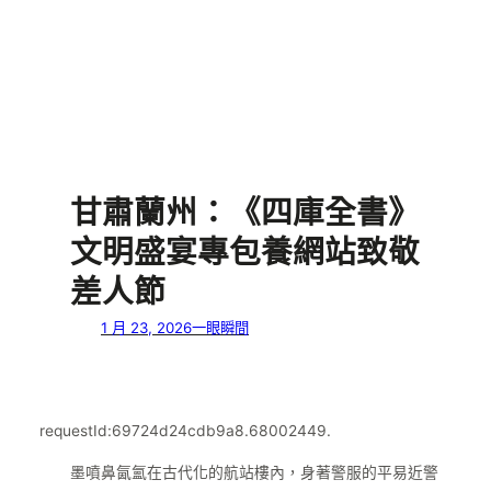
甘肅蘭州：《四庫全書》
文明盛宴專包養網站致敬
差人節
1 月 23, 2026
一眼瞬間
requestId:69724d24cdb9a8.68002449.
墨噴鼻氤氳在古代化的航站樓內，身著警服的平易近警