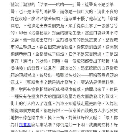
低沉且潮濕的「咕嚕——咕嚕——」聲。這聲音不是引擎
聲，也不是正常的鳴笛聲，而像是一個巨大的、消化不良的
胃在哀嚎。廖沾沾皺著眉頭，這嚴重干擾了他蒜泥的「寧靜
冥想」。他決定出去看個究竟，順手從桌上拿了一張髒兮兮
的，印著《沾醬秘笈》封面的皺衛生紙，塞進口袋以備不時
之需。他一腳踏出店門，立刻被眼前的景象震驚了。整條城
市的主幹道上，數百個交通信號燈，從東邊到西邊，從高架
橋到巷弄口，全部變成了綠燈。它們不是交替閃爍，而是固
定在「通行」的狀態，同時，每一個燈箱都發出了那種「咕
嚕咕嚕」的聲音，並且有一層淡淡的、熱氣騰騰的白霧從燈
箱的頂部冒出，散發出一種難以名狀的——麵粉蒸煮過頭的
氣味。「麵粉焦慮？還是過度發酵？」廖沾沾是個醬料學
家，對所有食物相關的氣味都極度敏感。他聞出來了，這是
一種只有在極度巨大的麵團因為壓力過大而散發出的氣味。
街上的行人陷入了混亂。汽車不知道該走還是該停，因為無
論從哪個方向看，都是綠燈。一個穿著西裝的男人小心翼翼
地把車停在路中央，搖下車窗，對著紅綠燈大喊：「喂！你
為什
包養網
麼咕嚕咕嚕？你倒是紅一下啊！我要向左轉！綠
燈沒用啊！」廖沾沾感覺到一陣心悸。這種氣味，這種不祥