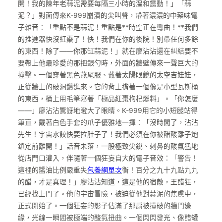
開！我的陳年老蒜泥需要每隔三小時的溫和震動！」「蒜
泥？」對面傳來K-999崩潰的尖叫聲，帶著濃濃的中藥味電
子雜音：「重點不是蒜泥！重點是**時空正在彎曲！**我們
的推進器快沒紅棗了！快！我們在你的後院！別帶任何多餘
的東西！除了——你那缸蒜泥！」就在廖沾沾還在糾結要不
要帶上他最珍愛的那把銀勺時，外面的牆壁傳來一聲巨大的
撞擊。一個穿著黑色燕尾服、戴著太陽眼鏡的太空吉娃娃，
正從牆上的破洞鑽進來。它的背上揹著一個像是小型瓦斯桶
的東西，桶上用毛筆寫著「極品紅棗枸杞燃料」。「你怎麼
——」廖沾沾驚訝地瞪大了眼睛。K-999用它的小短腿站得
筆直，戴著白色手套的爪子優雅地一揮：「沒時間了，沾沾
先生！宇宙水餃快要拉肚子了！我們必須在你被醋酸離子炮
鎖定前離開！」話音未落，一股極致尖銳、刺鼻的酸氣猛地
從店門口灌入，伴隨著一個狂妄自大的電子音效：「警告！
這裡的醬油比例嚴重失
包養網單次
衡！百分之九十九點九九
的醋，才是真理！」廖沾沾知道，這是他的宿敵，王醋狂，
已經找上門了。他的宇宙冒險，被迫從他對蒜泥的焦慮中，
正式開始了。一個狂妄的影子佔滿了那扇被撞破的牆門邊
緣，光線一瞬間被極端的酸氣扭曲。一個閃閃發光、像醋罐