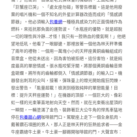
「巨蟹座已哭」、「處女座勿碰」等警告標籤。這是他用廢
棄的唱片機和一個不知名的外星計算器改造而成的「情感調
節器」。他必須輸入
包養網
一種極具感染力的正面情緒作為
燃料，來抵抗那負面的運勢波。「水瓶座的優勢，就是超脫
一切的理性與冷靜…才怪！我只有一腔熱血的傻氣啊！」他絕
望地低吼。他看了一眼腳邊。那裡放著一個他為林天秤準備
了兩年的禮物：一個用一萬塊小小的天秤座黃銅齒輪組成的
音樂盒。他從未送出，因為害怕被拒絕。這份害怕，就是純
度最高的單戀情感。張水瓶咬緊牙關，將那個黃銅齒輪音樂
盒砸爛，將所有的齒輪都倒入「情感調節器」的輸入口。機
器發出刺耳的尖叫，接著，彈珠臺上的燈光開始瘋狂閃爍，
發出警告。「能量超載！檢測到極致純粹的單戀能量！目
標：提升天秤座運勢！」在機器的頂部，一個巨大的、像彩
虹一樣的光束筆直地射向天空。然而，就在光束衝出屋頂的
一瞬間，一輛塗滿了金色、裝飾著巨大公牛角的悍馬車猛地
停在
包養甜心網
咖啡館門口。駕駛座上走下一個全身肌肉、
戴著鑽石項圈的男人，那人正是林天秤的狂熱追求者——金
牛座霸總牛土豪。牛土豪一腳踢開咖啡館的門，大聲宣布：