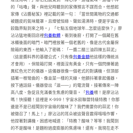
的「咕嚕」聲，與他兒時聽到的家傳預言不謀而合。他想起
家傳《沾醬秘笈》裡記載的第一句：「當世間萬物的交通都
被麵皮的氣味籠罩，且燈號恒綠、聲如湯沸時，便是宇宙水
餃臨界點到來之時。」「七點五個地球年…怎麼這麼快？」廖
沾沾猛地衝回店裡
包養軟體
，衝到後廚，打開了一個藏在舊
冰櫃後面的暗門。暗門裡放著一個老舊的、像是古代金屬保
險箱的東西。他輸入了密碼：「一醬二醋三油四辣五蒜泥」
（這是醬料界的基礎公式，只有像
包養金額
他這樣的傳統派
才會用）。保險箱打開，裡面沒有黃金，只有一個閃爍著詭
異紅色光芒的儀器。這儀器很像一個老式的對講機，但頂部
插著一根彎曲的、像韭菜一樣的天線。他顫抖著拿起儀器，
按下通話鈕。儀器發出「滋——」的電流聲，接著傳來一陣
高八度、急促且充滿養生焦慮的聲音。「
包養
喂！是廖沾沾
嗎！快接聽！這裡是 K-999！宇宙水餃聯盟特級特務！你那
邊是不是已經聞到宇宙級的酸味了？我們需要你的蒜泥！你
被徵召了！馬上！」廖沾沾的耳朵被這聲音震得嗡嗡作響，
他捏著對講機，困惑地喊道：「特務？酸味？等等！我聞到
的不是酸味！是麵粉過度膨脹的焦慮味！還有，我現在走不