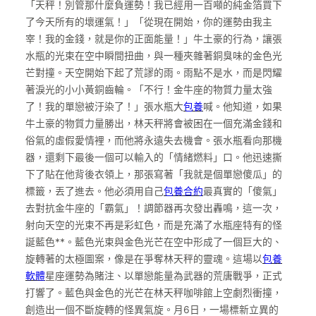
「天秤！別管那什麼負運勢！我已經用一百噸的純金箔買下
了今天所有的壞運氣！」「從現在開始，你的運勢由我主
宰！我的金錢，就是你的正面能量！」牛土豪的行為，讓張
水瓶的光束在空中瞬間扭曲，與一種夾雜著銅臭味的金色光
芒對撞。天空開始下起了荒謬的雨。雨點不是水，而是閃耀
著淚光的小小黃銅齒輪。「不行！金牛座的物質力量太強
了！我的單戀被汙染了！」張水瓶大
包養
喊。他知道，如果
牛土豪的物質力量勝出，林天秤將會被困在一個充滿金錢和
俗氣的虛假愛情裡，而他將永遠失去機會。張水瓶看向那機
器，還剩下最後一個可以輸入的「情緒燃料」口。他迅速撕
下了貼在他背後衣領上，那張寫著「我就是個單戀傻瓜」的
標籤，丟了進去。他必須用自己
包養合約
最真實的「傻氣」
去對抗金牛座的「霸氣」！調節器再次發出轟鳴，這一次，
射向天空的光束不再是彩虹色，而是充滿了水瓶座特有的怪
誕藍色**。藍色光束與金色光芒在空中形成了一個巨大的、
旋轉著的太極圖案，像是在爭奪林天秤的靈魂。這場以
包養
軟體
星座運勢為賭注、以單戀能量為武器的荒唐戰爭，正式
打響了。藍色與金色的光芒在林天秤咖啡館上空劇烈衝撞，
創造出一個不斷旋轉的怪異氣旋。月6日，一場標新立異的