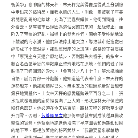
衡美學」咖啡館的林天秤。林天秤完美得像是從黃金分割線
中走出來的藝術品。而張水瓶的人生，則像一團被獅子座暴
君隨意亂踢的毛線球，充滿了混亂與錯位。他衝到窗邊，往
外看去。整座城市已經因為這個突如其來的「超級修正」而
陷入了荒謬的混亂。街道上的雙魚座們，開始不受控制地流
下鹹鹹的海水淚，他們無法停止地哭泣，導致城市低窪處已
經形成了小型潟湖。那些摩羯座的上班族，嚴格遵守著廣播
中「摩羯座今天適合原地踏步，否則將失去襪子」的指令。
數百名西裝筆挺的摩羯座正整齊地站在原地，他們的鞋子裡
裝滿了已經潮濕的淚水。「負百分之八十七？」張水瓶喃喃
自語，感到胃部一陣翻騰，他知道這代表著什麼。林天秤的
運勢越差，他那股積壓已久、無處安放的單戀能量就會越發
瘋狂地實體化。上次林天秤的戀愛運勢跌至百分之二十，張
水瓶就發現他的廚房裡長滿了巨大的、形狀是林天秤側臉的
粉紅色蘑菇。他必須在今天結束前，將林天秤的運勢至少提
升到零。否則，
包養網單次
他那份單戀就會變成某種具備攻
擊性的實體。他緊張地跑進他堆滿了星座圖表和過期甜甜圈
的地下室，那裡放著他的秘密武器。「我需要星象學輔助
儀！」他衝到一個像是老式彈珠臺的機器前，上面貼滿了