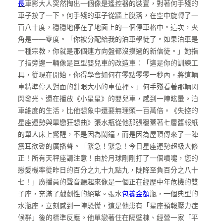
長
車影大人突然掏出一個像是遙控器的裝置，對著何手殘的
車子按了一下。何手殘的車子從牆上脫落，在空中旋轉了一
百八十度，穩穩地停在了地面上的一個停車格中。這次，夾
角是——零度。「你被分配給我的泊車學徒了。如果泊車是
一種宗教，你就是那個連方向盤都沒摸過的新信徒。」她指
了指旁邊一輛像是巨型嬰兒車的改造車：「這是你的訓練工
具，從現在開始，你得學會如何在零點零零一秒內，將這輛
車精準停入對面的針眼大小的車位裡。」何手殘看著那輛閃
閃發光、還在播放《小星星》的嬰兒車，感到一陣眩暈。泊
車維度的生活，比他想象中還要無理頭一百萬倍。《失控的
星座運勢與單戀狂想曲》張水瓶從他那張覆蓋著七層舊報紙
的單人床上驚醒，不是因為鬧鐘，而是因為屋頂傳來了一陣
震耳欲聾的廣播聲。「緊急！緊急！今日星座運勢超級大修
正！所有天秤座請注意！由於月球剛剛打了一個噴嚏，您的
戀愛機率從昨日的百分之九十九點九，陡降至負百分之八十
七！」廣播員的聲音聽起來像是一個正在經歷中年危機的雙
子座，充滿了戲劇性的絕望。張水
包養金額
瓶，一個典型的
水瓶座，立刻感到一陣恐慌，這是他患有「星座預報壓力症
候群」後的標準反應。他單戀著住在隔壁棟、經營一家「平