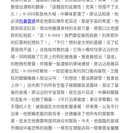
散發出濃郁的麵香。「這麵皮的延展性！完美！但撐不了太
久！」K-999焦急地大喊，中藥味更濃了。廖沾沾知道，他
必須
包養管道
帶走他那缸陳年老蒜泥，那是宇宙的希望。他
跑到蒜泥缸前，使出他搬運食材的全部力量，將那口比他還
胖的缸抱起。「走！K-999！我們要從後院逃跑！別再管你
的紅棗枸杞燃料了！」「不行！燃料是文明的基礎！沒了紅
棗我飛不遠！」吉娃娃特務抗議。它用小嘴咬住廖沾沾的衣
領，同時開啟了它背上的枸杞推進器。推進器發出「滋滋」
的輕微煎煮聲，伴隨著一股濃郁的蔘味爆發。廖沾沾抱著蒜
泥缸、K-999咬著他，一起從撞出來的洞口衝向後院。王醋
狂的醋罐機器人發出尖叫：「別想逃！醬油黨餘孽！我會追
上你！」店內剩下的所有空盤子被醋酸氣波震碎，發出了最
後的哀鳴。廖沾沾的宇宙冒險，就在這片蒜泥、中藥和醋酸
的混亂中，拉開了帷幕。《平行泊車維度：車位爭奪戰》何
手殘的人生，被兩個巨大的陰影籠罩著：停車費，以及平行
泊車。他那輛老舊的掀背車，彷彿繼承了他所有的駕駛焦
慮，從未在他需要時提供過任何幫助。今天，他面臨的是城
市傳說中最恐怖的挑戰，一條夾在理髮店與一間專賣金屬雕