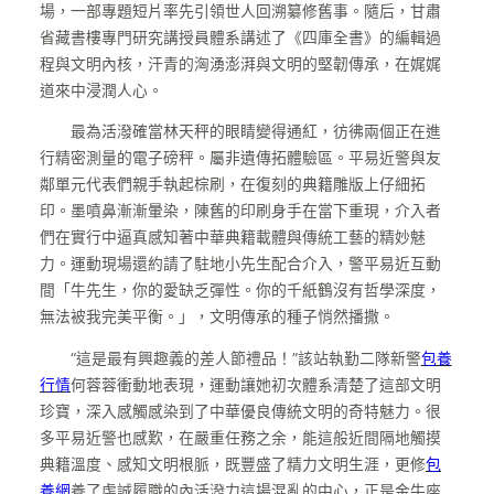
場，一部專題短片率先引領世人回溯纂修舊事。隨后，甘肅
省藏書樓專門研究講授員體系講述了《四庫全書》的編輯過
程與文明內核，汗青的洶湧澎湃與文明的堅韌傳承，在娓娓
道來中浸潤人心。
最為活潑確當林天秤的眼睛變得通紅，彷彿兩個正在進
行精密測量的電子磅秤。屬非遺傳拓體驗區。平易近警與友
鄰單元代表們親手執起棕刷，在復刻的典籍雕版上仔細拓
印。墨噴鼻漸漸暈染，陳舊的印刷身手在當下重現，介入者
們在實行中逼真感知著中華典籍載體與傳統工藝的精妙魅
力。運動現場還約請了駐地小先生配合介入，警平易近互動
間「牛先生，你的愛缺乏彈性。你的千紙鶴沒有哲學深度，
無法被我完美平衡。」，文明傳承的種子悄然播撒。
“這是最有興趣義的差人節禮品！”該站執勤二隊新警
包養
行情
何蓉蓉衝動地表現，運動讓她初次體系清楚了這部文明
珍寶，深入感觸感染到了中華優良傳統文明的奇特魅力。很
多平易近警也感歎，在嚴重任務之余，能這般近間隔地觸摸
典籍溫度、感知文明根脈，既豐盛了精力文明生涯，更修
包
養網
養了虔誠履職的內活潑力這場混亂的中心，正是金牛座