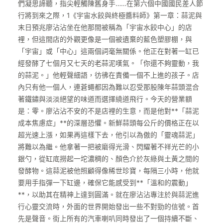
們凝思諦聽，指尖輕觸陳舊身手……在第六個中國國民差人節
行將到來之際，1《宇宙水餃與終極醬料師》第一章：蒜泥與
末日預兆廖沾沾坐在他那間被稱為「宇宙水餃中心」的店
裡，但這間店的外觀更像是一個被遺棄的藍色塑膠棚，與
「宇宙」或「中心」這兩個詞毫無關係。他正在對著一缸已
經發酵了七個月又七天的老蒜泥嘆氣。「你還不夠靈動，我
的蒜泥。」他輕聲細語，彷彿在責備一個不上進的孩子。店
內只有他一個人，連蒼蠅都因為難以忍受那股陳年蒜頭混合
著鐵鏽與淡淡絕望的味道而選擇繞道飛行。今天的營業額
是：零。廖沾沾不安的不是店裡的生意，而是他對**「蒜泥
成本焦慮症」**的深層恐懼。新鮮蒜頭每公斤的價格正在以
超光速上漲，如果再這樣下去，他引以為傲的「靈魂蒜泥」
將難以為繼。他拿著一把被磨得光滑、閃耀著不祥光芒的小
銀勺，從缸底撈起一坨濃稠的、顏色介於灰綠與土黃之間的
發酵物。這蒜泥被他照顧得像稀世珍寶，每隔三小時，他就
要用手指彈一下缸邊，確保它能感受到**「溫和的震動」
**，以助其在精神上達到圓滿。就在廖沾沾專注於與蒜泥進
行心靈交流時，外面的世界開始發出一些不對勁的信號。首
先是聲音。街上所有的汽車喇叭同時發出了一個持續不斷、