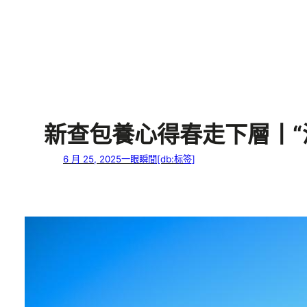
新查包養心得春走下層丨“
6 月 25, 2025
一眼瞬間
[db:标签]