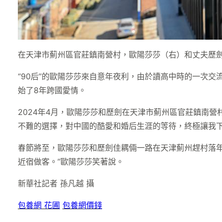
在天津市薊州區官莊鎮南營村，歐陽莎莎（右）和丈夫歷劍
“90后”的歐陽莎莎來自意年夜利，由於讀高中時的一次
始了8年跨國愛情。
2024年4月，歐陽莎莎和歷劍在天津市薊州區官莊鎮南
不難的選擇，對中國的酷愛和婚后生涯的等待，終極讓我
春節將至，歐陽莎莎和歷劍佳耦倆一路在天津薊州趕村落
近宿做客。”歐陽莎莎笑著說。
新華社記者 孫凡越 攝
包養網 花圃
包養網價錢