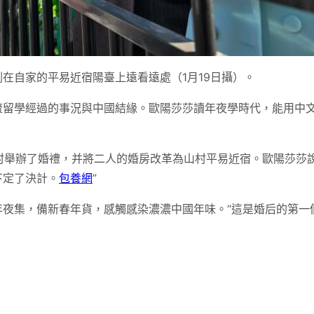
在自家的平易近宿陽臺上遠看遠處（1月19日攝）。
交流留學經過的事況與中國結緣。歐陽莎莎讀年夜學時代，能用中
營村舉辦了婚禮，并將二人的婚房改革為山村平易近宿。歐陽莎莎
下定了決計。
包養網
”
年夜集，備新春年貨，感觸感染濃濃中國年味。“這是婚后的第一