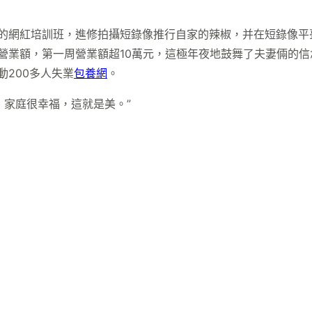
織的網紅培訓班，進修拍攝短錄像推行自家的辣椒，并在短錄像平臺
元營業額，第一周營業額超10萬元，這極年夜地鼓舞了夫妻倆的
動200多人失業
包養網
。
、家庭很幸福，這就是美。”