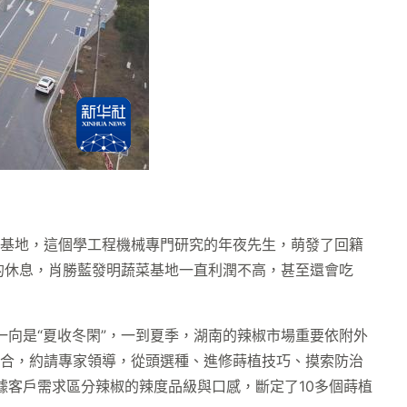
蒔植基地，這個學工程機械專門研究的年夜先生，萌發了回籍
的休息，肖勝藍發明蔬菜基地一直利潤不高，甚至還會吃
一向是“夏收冬閑”，一到夏季，湖南的辣椒市場重要依附外
配合，約請專家領導，從頭選種、進修蒔植技巧、摸索防治
據客戶需求區分辣椒的辣度品級與口感，斷定了10多個蒔植