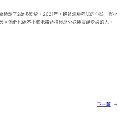
積聚了2萬多粉絲。2021年，抱著測驗考試的心態，賀小
信念。他們也絕不小氣地將蒔植經歷分送朋友給身邊的人，
下一篇
→