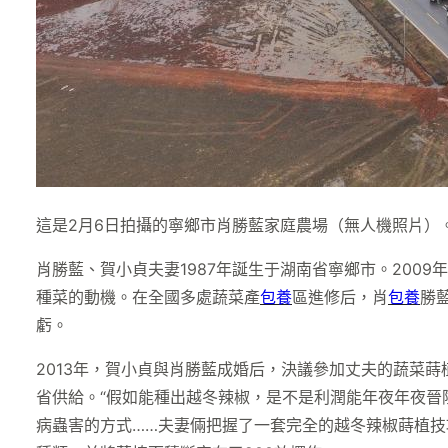
這是2月6日拍攝的寧鄉市肖勝藍家庭農場（無人機照片）
肖勝藍、賀小貞夫妻1987年誕生于湖南省寧鄉市。20
種菜的動機。在全國多處蔬菜產
包養
區進修后，肖
包養
勝
虧。
2013年，賀小貞與肖勝藍成婚后，決議參加丈夫的蔬菜
省供給。“假如能種出越冬辣椒，是不是利潤能年夜年夜晉
病蟲害的方式……夫妻倆把握了一套完全的越冬辣椒蒔植技