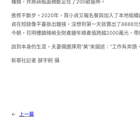
種類，并將蒔植面積斷定在了200畝擺佈。
進修不斷步。2020年，賀小貞又報名餐與加入了本地組
貞在短錄像平臺掛出鏈接，沒想到第一天就賣出了8888
今朝，花明樓鎮辣椒全財產鏈年總產值跨越2000萬元，帶
說到本身的生涯，夫妻倆選擇用“美”來描述：“工作有奔頭
新華社記者 薛宇舸 攝
←
上一篇