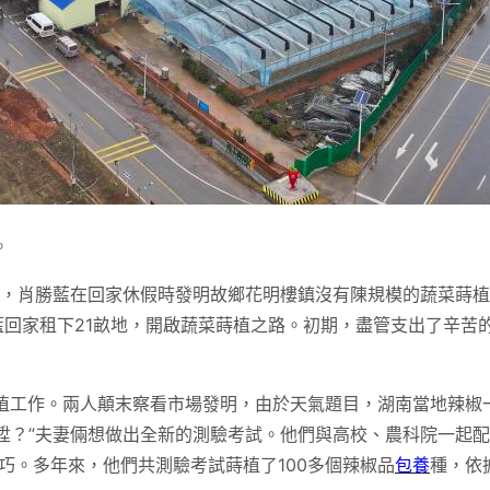
。
09年，肖勝藍在回家休假時發明故鄉花明樓鎮沒有陳規模的蔬菜
藍回家租下21畝地，開啟蔬菜蒔植之路。初期，盡管支出了辛苦
蒔植工作。兩人顛末察看市場發明，由於天氣題目，湖南當地辣椒
陞？”夫妻倆想做出全新的測驗考試。他們與高校、農科院一起
巧。多年來，他們共測驗考試蒔植了100多個辣椒品
包養
種，依