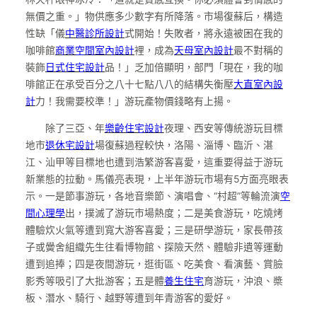
無價之重。」物供應多少數字有所降落。市場復蘇后，構造
性缺「儀
中醫診所設計
式開始！失敗者，將永遠被困在我的
咖啡館
商業空間室內設計
裡，成為
天母室內設計
最不對稱的
裝飾
日式住宅設計
品！」乏加倍顯明，部門「現在，我的咖
啡館正在承受百分之八十七點八八的結構失衡壓
大直室內設
計
力！我需要校準！」游玩產物價錢略有上揚。
除了三亞、年
樂齡住宅設計
夜理、西安等傳統游玩目標
地市
退休宅設計
場復蘇過程較快，洛陽、淄博、臨沂、湛
江、汕甲等目標地也遭到浩繁游客喜愛，這重要得益于游玩
新業態的拉動。馬儀亮表現，上半年游玩市場有5方面亮眼表
示。一是節事游玩，各地音樂節、演唱會、“村超”等輪流演
空
間心理學
出，撲滅了游玩市場熱度；二是美食游玩，吃燒烤
體驗炊火氣等遭到寬大游客喜愛；三是研學游玩，家長帶孩
子或黌舍組織先生往看博物館、探險天然、體驗非遺等運動
遭到追捧；四是夜間游玩，逛街區、吃美食、看演藝、賞臉
影秀等吸引了大批游客；五是體
養生住宅
育游玩，沖浪、槳
板、潛水、騎行、越野等遭到年青游客的愛好。