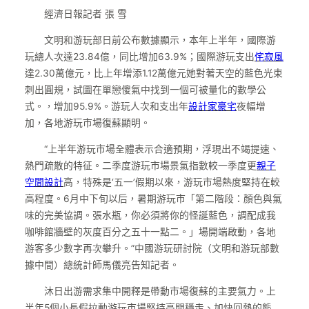
經濟日報記者 張 雪
文明和游玩部日前公布數據顯示，本年上半年，國際游
玩總人次達23.84億，同比增加63.9%；國際游玩支出
侘寂風
達2.30萬億元，比上年增添1.12萬億元她對著天空的藍色光束
刺出圓規，試圖在單戀傻氣中找到一個可被量化的數學公
式。，增加95.9%。游玩人次和支出年
設計家豪宅
夜幅增
加，各地游玩市場復蘇顯明。
“上半年游玩市場全體表示合適預期，浮現出不竭提速、
熱門疏散的特征。二季度游玩市場景氣指數較一季度更
親子
空間設計
高，特殊是‘五一’假期以來，游玩市場熱度堅持在較
高程度。6月中下旬以后，暑期游玩市「第二階段：顏色與氣
味的完美協調。張水瓶，你必須將你的怪誕藍色，調配成我
咖啡館牆壁的灰度百分之五十一點二。」場開端啟動，各地
游客多少數字再次攀升。”中國游玩研討院（文明和游玩部數
據中間）總統計師馬儀亮告知記者。
沐日出游需求集中開釋是帶動市場復蘇的主要氣力。上
半年5個小長假拉動游玩市場堅持高開穩走、加快回熱的態