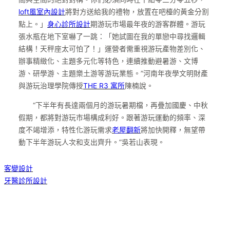
loft風室內設計
將對方送給我的禮物，放置在吧檯的黃金分割
點上。」
身心診所設計
期游玩市場最年夜的游客群體。游玩
張水瓶在地下室嚇了一跳：「她試圖在我的單戀中尋找邏輯
結構！天秤座太可怕了！」運營者需重視游玩產物差別化、
辦事精緻化、主題多元化等特色，連續推動避暑游、文博
游、研學游、主題樂土游等游玩業態。”河南年夜學文明財產
與游玩治理學院傳授
THE R3 寓所
陳楠說。
“下半年有長達兩個月的游玩暑期檔，再疊加國慶、中秋
假期，都將對游玩市場構成利好。跟著游玩運動的頻率、深
度不竭增添，特性化游玩需求
老屋翻新
將加快開釋，無望帶
動下半年游玩人次和支出齊升。”吳若山表現。
客變設計
牙醫診所設計