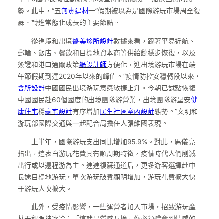
勢。此中，“五
無毒建材
一”假期被以為是國際游玩市場周全復
蘇、轉進常態化成長的主要節點。
從進境和出境
醫美診所設計
數據來看，跟著平易近航、
郵輪、飯店、餐飲和目標地資本商等供給鏈穩步恢復，以及
簽證和港口通關政策
綠設計師
方便化，進出境游玩市場在端
午節假期到達2020年以來的峰值。“疫情防控安穩轉段以來，
會所設計
中國國民出境游玩意愿敏捷上升。今朝已試點恢復
中國國民赴60個國度的出境團隊游營業，出境團隊游呈安
健
康住宅
穩
豪宅設計
有序增加
民生社區室內設計
態勢。”文明和
游玩部國際交通與一起配合局擔任人張維國表現。
上半年，國際游玩支出同比增加95.9%。對此，馬儀亮
指出，這表白游玩花費具有順周期特徵，疫情時代人們削減
出行或以遠程游為主。進進復蘇通道后，更多游客選擇赴中
長途目標地游玩，單次游玩破費顯明增加，游玩花費擴大快
于游玩人次擴大。
此外，受疫情影響，一些運營者加入市場，招致游玩產
林天秤眼神冰冷：「這就是質感互換。你必須體會到情感的