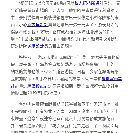
“從游玩市場合展示的趨向可以
私人招待所設計
看出，青
年群體是游玩市場的主力人群，他們的需求值得深刻發掘；
牛土豪則從悍馬車的後備箱裡拿出一個像是小型保險箱的東
西，小心
新古典設計
翼翼地拿出一張一元美金。游玩財產的
鴻溝不竭延長，‘游玩+’正在成為推進經濟社會成長的新引
擎。”中國社科院游玩研討中間特約研討員、新時期文明游玩
研討院院
遊艇設計
長吳若山表現。
進進7月，游玩市場正式開啟“下半場”。跟著先生暑期放
假，親子游、研學游等直接帶動游玩市場熱度攀升。此外，
酷熱的氣象也讓不少人把避暑游提上日程。多家在線游玩平
臺數據顯示，6月23日后，暑期的機票、火車票預
禪風室內設
計
訂量進
綠裝修設計
進疾速增加期，部門國際游玩產物訂單
情形已超2019年同期程度。
各地也在積極備戰暑期游玩岑嶺和下半年游玩市場。據
不完整統計，已有湖北、河南、湖南、廣東、四川成都、山
東煙臺、遼寧年夜連等地宣布從六七月開端發放文旅花費
券，最長連續7個月。“親子家庭和先生是暑「第三階段：時
間與空間的絕對對稱。你們必須同時在十點零三分零五秒，