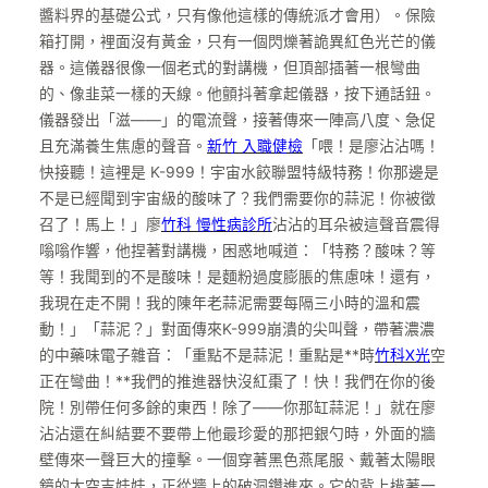
醬料界的基礎公式，只有像他這樣的傳統派才會用）。保險
箱打開，裡面沒有黃金，只有一個閃爍著詭異紅色光芒的儀
器。這儀器很像一個老式的對講機，但頂部插著一根彎曲
的、像韭菜一樣的天線。他顫抖著拿起儀器，按下通話鈕。
儀器發出「滋——」的電流聲，接著傳來一陣高八度、急促
且充滿養生焦慮的聲音。
新竹 入職健檢
「喂！是廖沾沾嗎！
快接聽！這裡是 K-999！宇宙水餃聯盟特級特務！你那邊是
不是已經聞到宇宙級的酸味了？我們需要你的蒜泥！你被徵
召了！馬上！」廖
竹科 慢性病診所
沾沾的耳朵被這聲音震得
嗡嗡作響，他捏著對講機，困惑地喊道：「特務？酸味？等
等！我聞到的不是酸味！是麵粉過度膨脹的焦慮味！還有，
我現在走不開！我的陳年老蒜泥需要每隔三小時的溫和震
動！」「蒜泥？」對面傳來K-999崩潰的尖叫聲，帶著濃濃
的中藥味電子雜音：「重點不是蒜泥！重點是**時
竹科X光
空
正在彎曲！**我們的推進器快沒紅棗了！快！我們在你的後
院！別帶任何多餘的東西！除了——你那缸蒜泥！」就在廖
沾沾還在糾結要不要帶上他最珍愛的那把銀勺時，外面的牆
壁傳來一聲巨大的撞擊。一個穿著黑色燕尾服、戴著太陽眼
鏡的太空吉娃娃，正從牆上的破洞鑽進來。它的背上揹著一