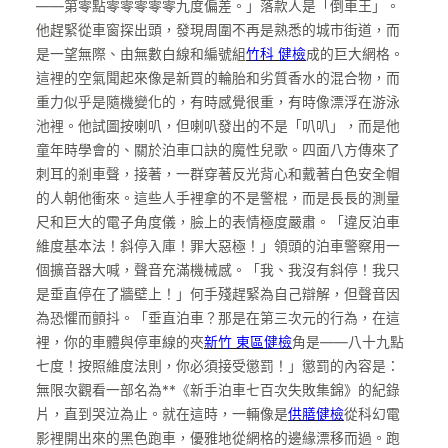
——第零點零零零零零九度偏差。」落款人是「倒車王」。
他趕緊從車窗探出頭，發現周圍不再是熟悉的城市街道，而
是一望無際、由無數白線和編號組
竹科 健檢
成的巨大網格。
這裡的空氣聞起來像是新買的輪胎和劣質香水的混合物，而
重力似乎是隨機變化的，有時感覺很重，有時像漂浮在游泳
池裡。他試圖按喇叭，但喇叭發出的不是「叭叭」，而是他
童年時學會的、關於泊車口訣的魔性兒歌。四面八方傳來了
刺耳的剎車聲，接著，一群穿著反光背心和戴著白色安全帽
的人朝他衝來。這些人手裡拿的不是警棍，而是長長的測量
尺和巨大的電子角度儀，臉上的表情極度嚴肅。「違反泊車
維度基本法！斜停入庫！罪大惡極！」領頭的泊車警察用一
個擴音器大喊，聲音充滿機械感。「我、我沒有斜停！我只
是垂直停在了牆壁上！」何手殘趕緊為自己辯解，但聲音因
為恐懼而顫抖。「垂直泊車？那是在第三次元的行為，在這
裡，你的車體與停車線的夾
新竹 東區健檢
角是——八十九點
七度！按照維度法則，你必須接受懲罰！」懲罰的內容是：
無限次觀看一部名為**《新手泊車七百次失敗集錦》的紀錄
片，直到哭泣為止。就在這時，一輛像是
供膳健檢
從科幻電
影裡開出來的黑色跑車，優雅地從網格的邊緣漂移而過。跑