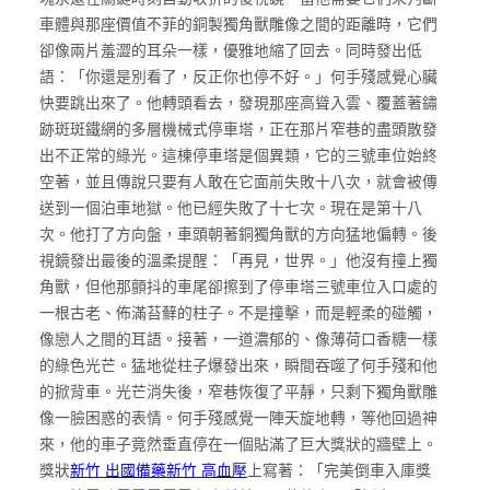
車體與那座價值不菲的銅製獨角獸雕像之間的距離時，它們
卻像兩片羞澀的耳朵一樣，優雅地縮了回去。同時發出低
語：「你還是別看了，反正你也停不好。」何手殘感覺心臟
快要跳出來了。他轉頭看去，發現那座高聳入雲、覆蓋著鏽
跡斑斑鐵網的多層機械式停車塔，正在那片窄巷的盡頭散發
出不正常的綠光。這棟停車塔是個異類，它的三號車位始終
空著，並且傳說只要有人敢在它面前失敗十八次，就會被傳
送到一個泊車地獄。他已經失敗了十七次。現在是第十八
次。他打了方向盤，車頭朝著銅獨角獸的方向猛地偏轉。後
視鏡發出最後的溫柔提醒：「再見，世界。」他沒有撞上獨
角獸，但他那顫抖的車尾卻擦到了停車塔三號車位入口處的
一根古老、佈滿苔蘚的柱子。不是撞擊，而是輕柔的碰觸，
像戀人之間的耳語。接著，一道濃郁的、像薄荷口香糖一樣
的綠色光芒。猛地從柱子爆發出來，瞬間吞噬了何手殘和他
的掀背車。光芒消失後，窄巷恢復了平靜，只剩下獨角獸雕
像一臉困惑的表情。何手殘感覺一陣天旋地轉，等他回過神
來，他的車子竟然垂直停在一個貼滿了巨大獎狀的牆壁上。
獎狀
新竹 出國備藥
新竹 高血壓
上寫著：「完美倒車入庫獎