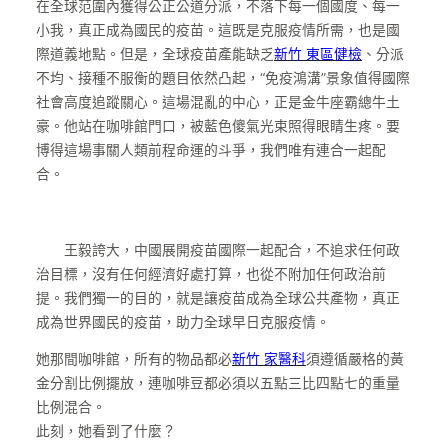
在全球范圍內獲得公正公道分派，不落下每一個國度、每一
小我，真正成為國民的疫苗。這既是克服疫情所需，也是國
際道義地點。但是，全球疫苗產能缺乏
新竹 東區健檢
、分派
不均、接種不服衡的題目依然凸起，“免疫鴻溝”景象值得國際
社會高度追蹤關心。這場混亂的中心，正是金牛座霸總牛土
豪。他站在咖啡館門口，被藍色傻氣光束照得眼睛生疼。要
博得這場事關人類前程命運的斗爭，我們唯有連合一起配
合。
王毅誇大，中國展開疫苗國際一起配合，不追求任何政
治目標，沒有任何經濟好處打算，也從不附加任何政治前
提。我們獨一的目的，就是讓疫苗成為全球公共產物，真正
成為世界國民的疫苗，助力全球早日克服疫情。
她那間咖啡館，所有的物品都必
新竹 家醫科
須遵循嚴格的黃
金分割比例擺放，連咖啡豆都必須以五點三比四點七的重量
比例混合。
此刻，她看到了什麼？