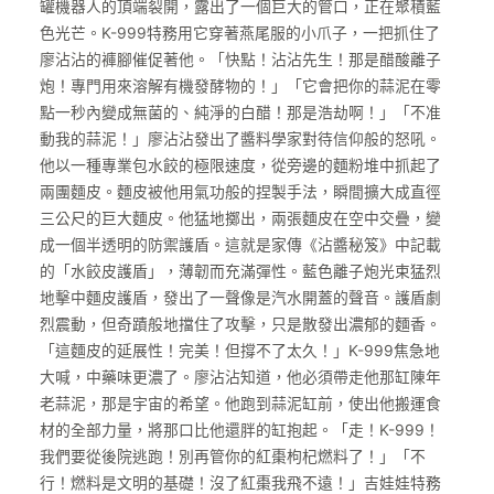
罐機器人的頂端裂開，露出了一個巨大的管口，正在聚積藍
色光芒。K-999特務用它穿著燕尾服的小爪子，一把抓住了
廖沾沾的褲腳催促著他。「快點！沾沾先生！那是醋酸離子
炮！專門用來溶解有機發酵物的！」「它會把你的蒜泥在零
點一秒內變成無菌的、純淨的白醋！那是浩劫啊！」「不准
動我的蒜泥！」廖沾沾發出了醬料學家對待信仰般的怒吼。
他以一種專業包水餃的極限速度，從旁邊的麵粉堆中抓起了
兩團麵皮。麵皮被他用氣功般的捏製手法，瞬間擴大成直徑
三公尺的巨大麵皮。他猛地擲出，兩張麵皮在空中交疊，變
成一個半透明的防禦護盾。這就是家傳《沾醬秘笈》中記載
的「水餃皮護盾」，薄韌而充滿彈性。藍色離子炮光束猛烈
地擊中麵皮護盾，發出了一聲像是汽水開蓋的聲音。護盾劇
烈震動，但奇蹟般地擋住了攻擊，只是散發出濃郁的麵香。
「這麵皮的延展性！完美！但撐不了太久！」K-999焦急地
大喊，中藥味更濃了。廖沾沾知道，他必須帶走他那缸陳年
老蒜泥，那是宇宙的希望。他跑到蒜泥缸前，使出他搬運食
材的全部力量，將那口比他還胖的缸抱起。「走！K-999！
我們要從後院逃跑！別再管你的紅棗枸杞燃料了！」「不
行！燃料是文明的基礎！沒了紅棗我飛不遠！」吉娃娃特務