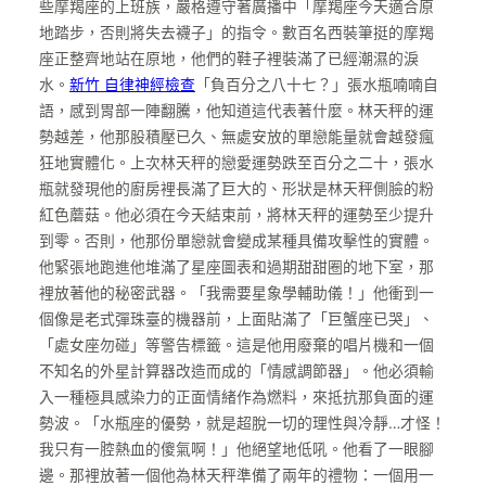
些摩羯座的上班族，嚴格遵守著廣播中「摩羯座今天適合原
地踏步，否則將失去襪子」的指令。數百名西裝筆挺的摩羯
座正整齊地站在原地，他們的鞋子裡裝滿了已經潮濕的淚
水。
新竹 自律神經檢查
「負百分之八十七？」張水瓶喃喃自
語，感到胃部一陣翻騰，他知道這代表著什麼。林天秤的運
勢越差，他那股積壓已久、無處安放的單戀能量就會越發瘋
狂地實體化。上次林天秤的戀愛運勢跌至百分之二十，張水
瓶就發現他的廚房裡長滿了巨大的、形狀是林天秤側臉的粉
紅色蘑菇。他必須在今天結束前，將林天秤的運勢至少提升
到零。否則，他那份單戀就會變成某種具備攻擊性的實體。
他緊張地跑進他堆滿了星座圖表和過期甜甜圈的地下室，那
裡放著他的秘密武器。「我需要星象學輔助儀！」他衝到一
個像是老式彈珠臺的機器前，上面貼滿了「巨蟹座已哭」、
「處女座勿碰」等警告標籤。這是他用廢棄的唱片機和一個
不知名的外星計算器改造而成的「情感調節器」。他必須輸
入一種極具感染力的正面情緒作為燃料，來抵抗那負面的運
勢波。「水瓶座的優勢，就是超脫一切的理性與冷靜…才怪！
我只有一腔熱血的傻氣啊！」他絕望地低吼。他看了一眼腳
邊。那裡放著一個他為林天秤準備了兩年的禮物：一個用一