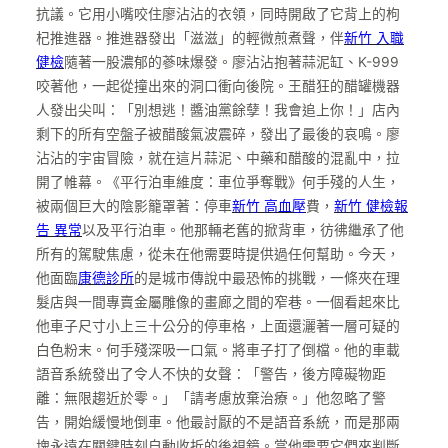
抗議。它用小嘴咬住廖沾沾的衣領，同時開啟了它背上的枸
杞推進器。推進器發出「滋滋」的輕微煎煮聲，伴
新竹 入職
健檢
隨著一股濃郁的蔘味爆發。廖沾沾抱著蒜泥缸、K-999
咬著他，一起從撞出來的洞口衝向後院。王醋狂的醋罐機器
人發出尖叫：「別想逃！醬油黨餘孽！我會追上你！」店內
剩下的所有空盤子被醋酸氣波震碎，發出了最後的哀鳴。廖
沾沾的宇宙冒險，就在這片蒜泥、中藥和醋酸的混亂中，拉
開了帷幕。《平行泊車維度：車位爭奪戰》何手殘的人生，
被兩個巨大的陰影籠罩著：停車
新竹 高血壓
費，
新竹 健檢報
告 異常
以及平行泊車。他那輛老舊的掀背車，彷彿繼承了他
所有的駕駛焦慮，從未在他需要時提供過任何幫助。今天，
他面臨
康德診所
的是城市傳說中最恐怖的挑戰，一條夾在理
髮店與一間專賣金屬雕像的畫廊之間的窄巷。一個看起來比
他車子尺寸小上三十公分的停車格，上面還灑著一層可疑的
白色粉末。何手殘深吸一口氣。將車子打了倒檔。他的車載
語音系統發出了令人不快的女聲：「警告，後方障礙物距
離：無限趨近於零。」「請考慮放棄治療。」他忽略了警
告，開始緩慢地倒車。他最討厭的不是語音系統，而是那兩
塊永遠在關鍵時刻自動收折的後視鏡。當他需要它們來判斷