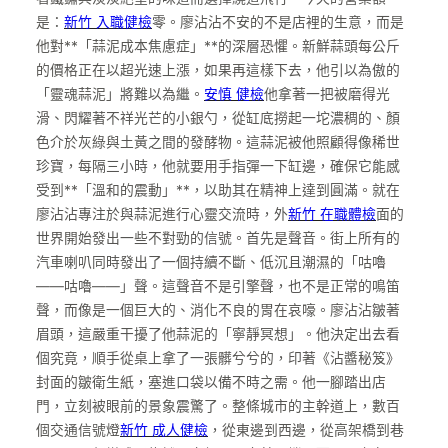
是：
新竹 入職健檢
零。廖沾沾不安的不是店裡的生意，而是
他對**「蒜泥成本焦慮症」**的深層恐懼。新鮮蒜頭每公斤
的價格正在以超光速上漲，如果再這樣下去，他引以為傲的
「靈魂蒜泥」將難以為繼。
安慎 健檢
他拿著一把被磨得光
滑、閃耀著不祥光芒的小銀勺，從缸底撈起一坨濃稠的、顏
色介於灰綠與土黃之間的發酵物。這蒜泥被他照顧得像稀世
珍寶，每隔三小時，他就要用手指彈一下缸邊，確保它能感
受到**「溫和的震動」**，以助其在精神上達到圓滿。就在
廖沾沾專注於與蒜泥進行心靈交流時，外
新竹 在職體檢
面的
世界開始發出一些不對勁的信號。首先是聲音。街上所有的
汽車喇叭同時發出了一個持續不斷、低沉且潮濕的「咕嚕
——咕嚕——」聲。這聲音不是引擎聲，也不是正常的鳴笛
聲，而像是一個巨大的、消化不良的胃在哀嚎。廖沾沾皺著
眉頭，這嚴重干擾了他蒜泥的「寧靜冥想」。他決定出去看
個究竟，順手從桌上拿了一張髒兮兮的，印著《沾醬秘笈》
封面的皺衛生紙，塞進口袋以備不時之需。他一腳踏出店
門，立刻被眼前的景象震驚了。整條城市的主幹道上，數百
個交通信號燈
新竹 成人健檢
，從東邊到西邊，從高架橋到巷