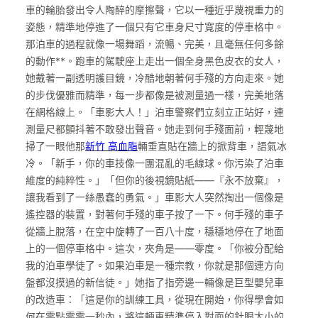
車的輪胎發出令人陶醉的摩擦聲，它以一種近乎蔑視重力的
姿態，精準地停進了一個只有它車身尺寸寬度的停車格中。
那泊車的過程就像一場舞蹈，流暢、完美，且毫無任何多餘
的動作**。跑車的駕駛座上走出一個全身黑色皮衣的女人，
她戴著一副透明護目鏡，冷酷地朝著何手殘的方向走來。她
的步伐優雅而精準，每一步都像是被測量過一樣，完美地落
在網格線上。「車影大人！」泊車警察們立刻立正站好，連
測量尺都顫抖著不敢發出聲音。她走到何手殘面前，輕蔑地
掃了一眼他那
新竹 高血脂
輛垂直貼在牆上的掀背車，語氣冰
冷。「新手，你的車技像一團混亂的毛線球。你污染了泊車
維度的純粹性。」「但你的後視鏡貼紙——『永不放棄』，
讓我看到了一絲愚蠢的勇氣。」車影大人突然掏出一個像是
遙控器的裝置，對著何手殘的車子按了一下。何手殘的車子
從牆上脫落，在空中旋轉了一百八十度，穩穩地停在了地面
上的一個停車格中。這次，夾角是——零度。「你被分配給
我的泊車學徒了。如果泊車是一種宗教，你就是那個連方向
盤都沒摸過的新信徒。」她指了指旁邊一輛像是巨型嬰兒車
的改造車：「這是你的訓練工具，從現在開始，你得學會如
何在零點零零一秒內，將這輛車精準停入對面的針眼大小的