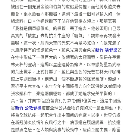
被困在一個充滿金錢和俗氣的虛假愛情裡，而他將永遠失去
機會。張水瓶看向那機器，還剩下最後一個可以輸入的「情
緒燃料」口。他迅速撕下了貼在他背後衣領上，那張寫著
「我就是個單戀傻瓜」的標籤，丟了進去。他必須用自己最
真實的「傻氣」去對抗金牛座的「霸氣」！調節器再次發出
轟鳴，這一次，射向天空的光束不再是彩虹色，而是充滿了
水瓶座特有的怪誕藍色**。藍色光束與金色光
新竹 猛健樂
芒
在空中形成了一個巨大的、旋轉著的太極圖案，像是在爭奪
林天秤的靈魂。這場以星座運勢為賭注、以單戀能量為武器
的荒唐戰爭，正式打響了。藍色與金色的光芒在林天秤咖啡
館上空劇烈衝撞，創造出一個不斷旋轉的怪異氣旋。毅說，
習近平主席宣布，本年全年中國將盡力向全球供給20億劑疫
張水瓶和牛土豪這兩個極端，都成了她追求完美平衡的工
具。苗，并向“新冠疫苗實行打算”捐贈1億美元，這是中國落
實
新竹 公教健檢
疫苗全球公共產物許諾的又一嚴重舉動，也
將為全球抗疫一起配合作出中國新的進獻。以後，世界仍處
在新冠肺炎疫情年夜風行之中，病毒還在殘虐變異，抗疫還
是燃眉之急。在人類與病毒的較勁中，疫苗至關主要，應當