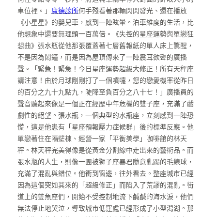
車位裡。」
康德診所
何手殘看著那輛閃閃發光、還在播放
《小星星》的嬰兒車，感到一陣眩暈。泊車維度的生活，比
他想象中還要無理頭一百萬倍。《失控的星座運勢與單戀狂
想曲》張水瓶從他那張覆蓋著七層舊報紙的單人床上驚醒，
不是因為鬧鐘，而是因為屋頂傳來了一陣震耳欲聾的廣播
聲。「緊急！緊急！今日星座運勢超級大修正！所有天秤座
請注意！由於月球剛剛打了一個噴嚏，您的戀愛機率從昨日
的百分之九十九點九，陡降至負百分之八十七！」廣播員的
聲音聽起來像是一個正在經歷中年危機的雙子座，充滿了戲
劇性的絕望。張水瓶，一個典型的水瓶座，立刻感到一陣恐
慌，這是他患有「星座預報壓力症候群」後的標準反應。他
單戀著住在隔壁棟、經營一家「平衡美學」咖啡館的林天
秤。林天秤完美得像是從黃金分割線中走出來的藝術品。而
張水瓶的人生，則像一團被獅子座暴君隨意亂踢的毛線球，
充滿了混亂與錯位。他衝到窗邊，往外看去。整座城市已經
因為這個突如其來的「超級修正」而陷入了荒謬的混亂。街
道上的雙魚座們，開始不受控制地流下鹹鹹的海水淚，他們
無法停止地哭泣，導致城市低窪處已經形成了小型潟湖。那