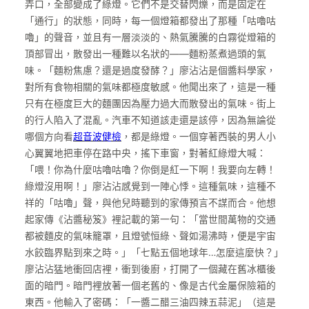
弄口，全部變成了綠燈。它們不是交替閃爍，而是固定在
「通行」的狀態，同時，每一個燈箱都發出了那種「咕嚕咕
嚕」的聲音，並且有一層淡淡的、熱氣騰騰的白霧從燈箱的
頂部冒出，散發出一種難以名狀的——麵粉蒸煮過頭的氣
味。「麵粉焦慮？還是過度發酵？」廖沾沾是個醬料學家，
對所有食物相關的氣味都極度敏感。他聞出來了，這是一種
只有在極度巨大的麵團因為壓力過大而散發出的氣味。街上
的行人陷入了混亂。汽車不知道該走還是該停，因為無論從
哪個方向看
超音波健檢
，都是綠燈。一個穿著西裝的男人小
心翼翼地把車停在路中央，搖下車窗，對著紅綠燈大喊：
「喂！你為什麼咕嚕咕嚕？你倒是紅一下啊！我要向左轉！
綠燈沒用啊！」廖沾沾感覺到一陣心悸。這種氣味，這種不
祥的「咕嚕」聲，與他兒時聽到的家傳預言不謀而合。他想
起家傳《沾醬秘笈》裡記載的第一句：「當世間萬物的交通
都被麵皮的氣味籠罩，且燈號恒綠、聲如湯沸時，便是宇宙
水餃臨界點到來之時。」「七點五個地球年…怎麼這麼快？」
廖沾沾猛地衝回店裡，衝到後廚，打開了一個藏在舊冰櫃後
面的暗門。暗門裡放著一個老舊的、像是古代金屬保險箱的
東西。他輸入了密碼：「一醬二醋三油四辣五蒜泥」（這是