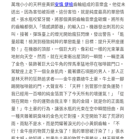
萬塊小小的天秤座黃銅
安慎 健檢
齒輪組成的音樂盒。他從未
送出，因為害怕被拒絕。這份害怕，就是純度最高的單戀情
感。張水瓶咬緊牙關，將那個黃銅齒輪音樂盒砸爛，將所有
的齒輪都倒入「情感調節器」的輸入口。機器發出刺耳的尖
叫，接著，彈珠臺上的燈光開始瘋狂閃爍，發出警告。「能
量超載！檢測到極致純粹的單戀能量！目標：提升天秤座運
勢！」在機器的頂部，一個巨大的、像彩虹一樣的光束筆直
地射向天空。然而，就在光束衝出屋頂的一瞬間，一輛塗滿
了金色、裝飾著巨大公牛角的悍馬車猛地停在咖啡館門口。
駕駛座上走下一個全身肌肉、戴著鑽石項圈的男人，那人正
是林天秤的狂熱追求者——金牛座霸總牛土豪。牛土豪一腳
踢開咖啡館的門，大聲宣布：「天秤！別管那什麼負運勢！
我已經用一百噸的純金箔買下了今天所有的壞運氣！」「從
現在開始，你的運勢由我主宰！我的金錢，就是你的正面能
量！」牛土豪的行為，讓張水瓶的光束在空中瞬間扭曲，與
一種夾雜著銅臭味的金色光芒對撞。天空開始下起了荒謬的
雨。雨點不是水，而是閃耀著淚光的小小黃銅齒輪。「不
行！金牛座的物質力量太強了！我的單戀被汙染了！」張水
瓶大喊。他知道，如果牛土豪的物質力量勝出，林天秤將會