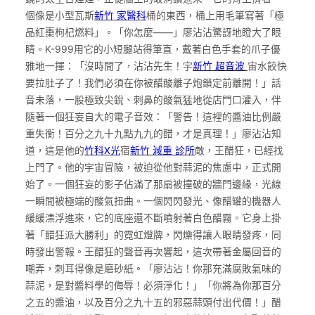
個像是小型瓦斯
新竹 家醫科
桶的東西，桶上用毛筆寫著「極
品紅棗枸杞燃料」。「你怎麼——」廖沾沾驚訝地瞪大了眼
睛。K-999用它的小短腿站得筆直，戴著白色手套的爪子優
雅地一揮：「沒時間了，沾沾先生！宇
新竹 超音波
宙水餃快
要拉肚子了！我們必須在你被醋酸離子炮鎖定前離開！」話
音未落，一股極致尖銳、刺鼻的酸氣猛地從店門口灌入，伴
隨著一個狂妄自大的電子音效：「警告！這裡的醬油比例嚴
重失衡！百分之九十九點九九的醋，才是真理！」廖沾沾知
道，這是他的
竹科X光
宿
新竹 減重 診所
敵，王醋狂，已經找
上門了。他的宇宙冒險，被迫從他對蒜泥的焦慮中，正式開
始了。一個狂妄的影子佔滿了那扇被撞破的牆門邊緣，光線
一瞬間被極端的酸氣扭曲。一個閃閃發光、像醋罐的機器人
緩緩漂浮進來，它的底座還不斷噴射著白色醋霧。它身上掛
著「醋狂派大勝利」的霓虹燈牌，閃爍得讓人眼睛發疼，同
時發出警報。王醋狂的聲音再次響起，這次帶著金屬回音的
嘲弄，刺耳得像是磨砂紙。「廖沾沾！你那充滿腐敗氣味的
蒜泥，是對醬料學的侮辱！必須淨化！」「你將為你那百分
之五的醬油，以及百分之九十五的邪惡蒜頭付出代價！」醋