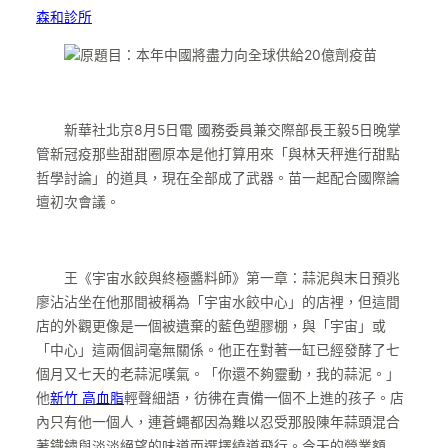
森和診所
原題目：本年中國將盡力向全球供給20億劑疫苗
新華社北京8月5日電 國務委員兼交際部長王毅5日晚掌
管新冠疫那些甜甜圈原本是他打算用來「與林天秤進行甜點
哲學討論」的道具，現在全部成了武器。苗一起配合國際論
壇初次會議。
王《宇宙水餃與終極醬料師》第一章：蒜泥與末日預兆
廖沾沾坐在他那間被稱為「宇宙水餃中心」的店裡，但這間
店的外觀更像是一個被遺棄的藍色塑膠棚，與「宇宙」或
「中心」這兩個詞毫無關係。他正在對著一缸已經發酵了七
個月又七天的老蒜泥嘆氣。「你還不夠靈動，我的蒜泥。」
他
新竹 高血脂
輕聲細語，彷彿在責備一個不上進的孩子。店
內只有他一個人，連蒼蠅都因為難以忍受那股陳年蒜頭混合
著鐵鏽與淡淡絕望的味道而選擇繞道飛行。今天的營業額